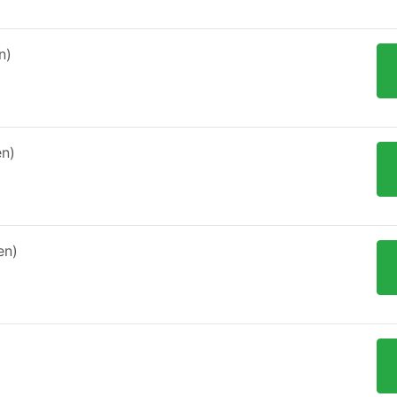
n)
en)
en)