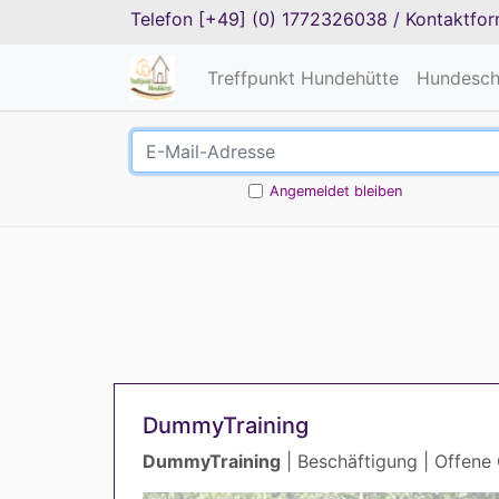
Telefon
[+49] (0) 1772326038
/
Kontaktfor
Treffpunkt Hundehütte
Hundesch
Angemeldet bleiben
DummyTraining
DummyTraining
| Beschäftigung | Offene 